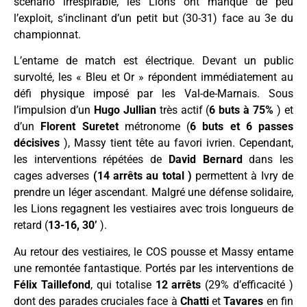
scénario irrespirable, les Lions ont manqué de peu
l’exploit, s’inclinant d’un petit but (30-31) face au 3e du
championnat
.
L’entame de match est électrique. Devant un public
survolté, les « Bleu et Or » répondent immédiatement au
défi physique imposé par les Val-de-Marnais.
Sous
l’impulsion d’un
Hugo Jullian
très actif (
6 buts à 75%
) et
d’un
Florent Suretet
métronome (
6 buts et 6 passes
décisives
), Massy tient tête au favori ivrien.
Cependant,
les interventions répétées de
David Bernard
dans les
cages adverses
(14 arrêts au total
)
permettent à Ivry de
prendre un léger ascendant.
Malgré une défense solidaire,
les Lions regagnent les vestiaires avec trois longueurs de
retard (
13-16, 30’
).
Au retour des vestiaires, le COS pousse et Massy entame
une remontée fantastique.
Portés par les interventions de
Félix Taillefond
, qui totalise
12 arrêts
(29% d’efficacité
)
dont des parades cruciales face à
Chatti
et
Tavares
en fin