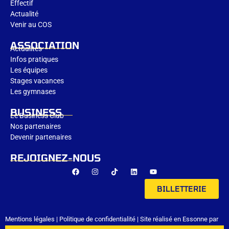
Effectif
Actualité
Venir au COS
ASSOCIATION
Actualités
Infos pratiques
Les équipes
Stages vacances
Les gymnases
BUSINESS
Le Business Club
Nos partenaires
Devenir partenaires
REJOIGNEZ-NOUS
BILLETTERIE
Mentions légales
|
Politique de confidentialité
| Site réalisé en Essonne par
Com’Claire Créations