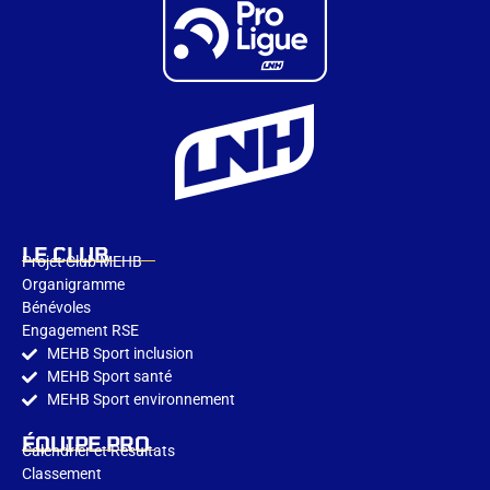
LE CLUB
Projet Club MEHB
Organigramme
Bénévoles
Engagement RSE
MEHB Sport inclusion
MEHB Sport santé
MEHB Sport environnement​
ÉQUIPE PRO
Calendrier et Résultats
Classement