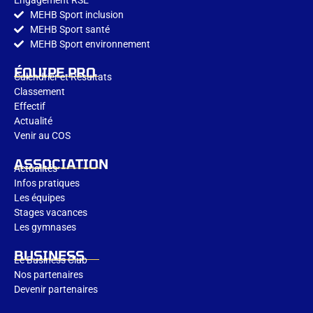
MEHB Sport inclusion
MEHB Sport santé
MEHB Sport environnement​
ÉQUIPE PRO
Calendrier et Résultats
Classement
Effectif
Actualité
Venir au COS
ASSOCIATION
Actualités
Infos pratiques
Les équipes
Stages vacances
Les gymnases
BUSINESS
Le Business Club
Nos partenaires
Devenir partenaires