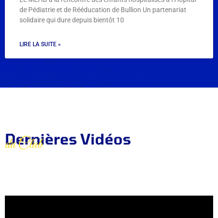
de Pédiatrie et de Rééducation de Bullion Un partenariat
solidaire qui dure depuis bientôt 10
LIRE LA SUITE »
Dernières Vidéos
du Club