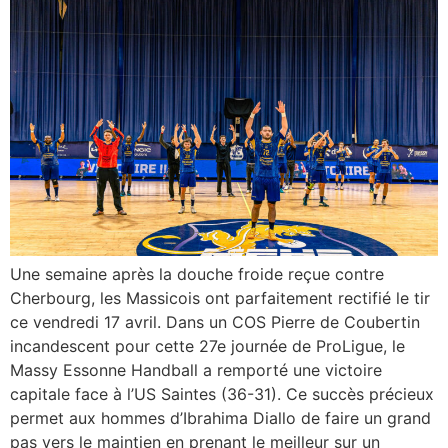
Une semaine après la douche froide reçue contre
Cherbourg, les Massicois ont parfaitement rectifié le tir
ce vendredi 17 avril. Dans un COS Pierre de Coubertin
incandescent pour cette 27e journée de ProLigue, le
Massy Essonne Handball a remporté une victoire
capitale face à l’US Saintes (36-31). Ce succès précieux
permet aux hommes d’Ibrahima Diallo de faire un grand
pas vers le maintien en prenant le meilleur sur un