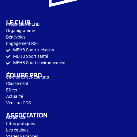
LE CLUB
Projet Club MEHB
Organigramme
Bénévoles
Engagement RSE
MEHB Sport inclusion
MEHB Sport santé
MEHB Sport environnement​
ÉQUIPE PRO
Calendrier et Résultats
Classement
Effectif
Actualité
Venir au COS
ASSOCIATION
Actualités
Infos pratiques
Les équipes
Stages vacances